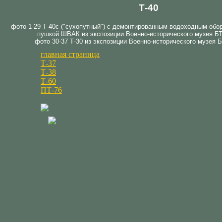
Т-40
фото 1-29 Т-40с ("сухопутный") с демонтированным водоходным обо
пушкой ШВАК из экспозиции Военно-исторического музея БТ
фото 30-37 Т-30 из экспозиции Военно-исторического музея Б
главная страница
Т-37
Т-38
Т-60
ПТ-76