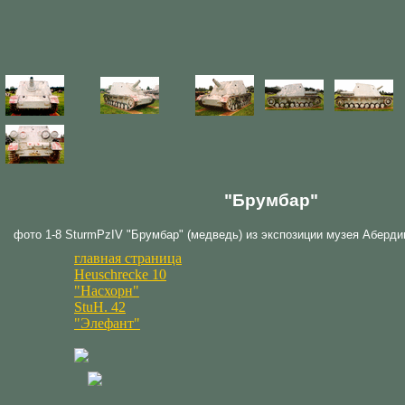
"Брумбар"
фото 1-8 SturmPzIV "Брумбар" (медведь) из экспозиции музея Аберди
главная страница
Heuschrecke 10
"Насхорн"
StuH. 42
"Элефант"