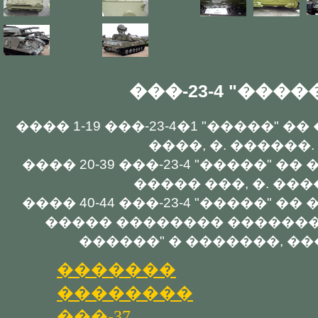
���-23-4 "����
���� 1-19 ���-23-4�1 "�����" 
����, �. ������.
���� 20-39 ���-23-4 "�����" 
����� ���, �. ���
���� 40-44 ���-23-4 "�����" 
����� �������� ������� 
������" � �������, ��
�������
��������
���-37